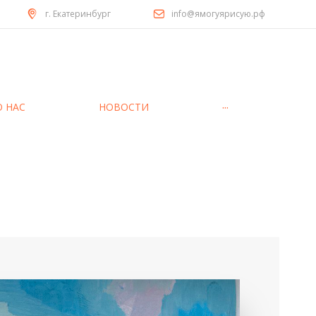
г. Екатеринбург
info@ямогуярисую.рф
...
О НАС
НОВОСТИ